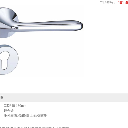
产品型号：
101.4
明
格：
Ø
5
2*10-130mm
质：锌合金
：哑光黄古/亮铬/瑞士金/棕古铜